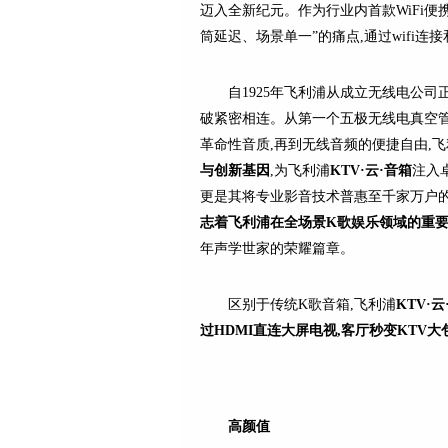
迈入全新纪元。作为行业内首款WiFi便
筒延迟、场景单一”的痛点,通过wifi
自1925年飞利浦从成立无线电公
破紧密相连。从第一个五极无线电真空管
革命性音质,再到无线音频的便捷自由,
与创新基因
,为飞利浦
KTV·云·音
箱
注入
更是其将专业影音技术普惠至千家万户的
志着飞利浦在
全场景K歌
娱乐领域的重
年声学世家的荣耀篇章。
区别于传统K歌音箱,飞利浦
KTV·云
过H
DMI
直连大屏电视,
客厅秒变
K
TV
大
高颜值