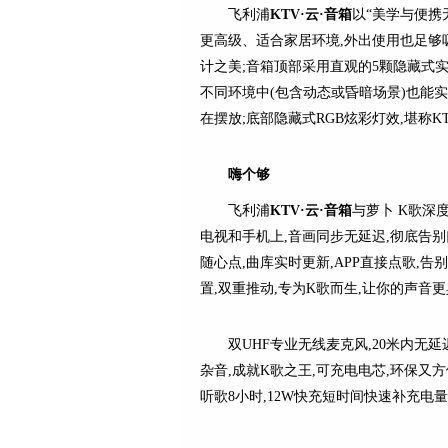
飞利浦
KTV·云·音
箱
以“美学与便携
更高级、适合家居环境,外出使用也足够吸
计之美;音箱顶部采用直观的5颗隐藏式实
不同环境中(包含动态或昏暗场景)也能
在摆放;底部隐藏式RGB炫彩灯效,堪称K
嗨
个
够
飞利浦
KTV·云·音
箱
与萝卜 K歌深度
电视和手机上,音画同步无延迟,彻底告别口
随心点,曲库实时更新,APP直接点歌,告别
置,双重推动,专为K歌而生,让你的声音
双UHF专业无线麦克风,20米内无
杂音,成就K歌之王,可充电电芯,环保又方便
听歌8小时,12W快充短时间快速补充电