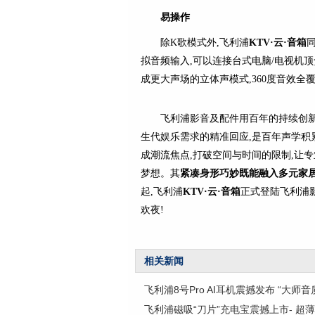
易操作
除K歌模式外,飞利浦
KTV·云·音
箱
同
拟音频输入,可以连接台式电脑/电视机顶
成更大声场的立体声模式,360度音效全
飞利浦影音及配件用百年的持续创
生代娱乐需求的精准回应,是百年声学积
成潮流焦点,打破空间与时间的限制,让专
梦想。其
紧凑身形巧妙
既能
融入多元家
起,飞利浦
KTV·云·音
箱
正式登陆飞利浦
欢夜!
相关新闻
飞利浦8号Pro AI耳机震撼发布 “大师音
飞利浦磁吸“刀片”充电宝震撼上市- 超薄“