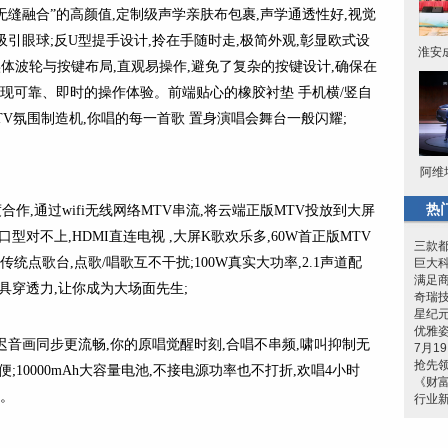
无缝融合”的高颜值,定制级声学亲肤布包裹,声学通透性好,视觉
引眼球;反U型提手设计,拎在手随时走,极简外观,彰显欧式设
淮安
体波轮与按键布局,直观易操作,避免了复杂的按键设计,确保在
实现可靠、即时的操作体验。前端贴心的橡胶衬垫 手机横/竖自
TV氛围制造机,你唱的每一首歌 置身演唱会舞台一般闪耀;
阿维
热
合作,通过wifi无线网络MTV串流,将云端正版MTV投放到大屏
型对不上,HDMI直连电视 ,大屏K歌欢乐多,60W首正版MTV
三款
传统点歌台,点歌/唱歌互不干扰;100W真实大功率,2.1声道配
巨大
满足
更具穿透力,让你成为大场面先生;
奇瑞技
星纪元
优雅姿
延迟音画同步更流畅,你的原唱觉醒时刻,合唱不串频,啸叫抑制无
7月1
抢先领
;10000mAh大容量电池,不接电源功率也不打折,欢唱4小时
《财富
量。
行业