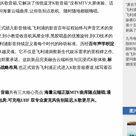
携K歌音箱,它解决了传统蓝牙K歌音箱“没有MTV大屏体验、话
“麦在
飞利浦
连接和海量云端曲库,让你告别点歌机、随时随地都能嗨唱。
飞利浦
纵横G
第十
司正式踏入影音领域,飞利浦的影音百年征程始终与声音艺术的突
刷疯
,到小教堂收音机风靡全球,黑胶唱盘的优雅旋转,到CD技术的
九号电
飞利浦影音持续定义着每个时代的聆听标准。历经
百年声学积淀
朗科N
朗科
卓越灵魂。它不仅是飞利浦洞察新生代娱乐需求的里程碑之作,
收飞利
爱玛
郑重承诺。这款新品完美融合云端科技与沉浸式K歌体验,
标
燃情芜
要战略布局
,也正式宣告飞利浦正式进入K歌音箱赛道,续写着百
·音
箱
共有三大核心亮点:
海量云端正版
MTV
曲库随点随唱;通
包房;可充电UHF 双专业麦克风告别延迟,K歌更尽兴。
图