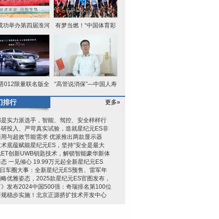
成功举办第四届淮河
有梦当燃！“中国体育彩
华商大
票杯”
塔012限量联名版全
“高管说消保”—中国人寿
球首秀
财险
门排行
更多»
都是实力派选手，智能、驾控、安全样样行
科研投入、严苛真实试验，造就星纪元ES非
商用与超效节能需求 优派推出两款显示器
术底蕴赋能星纪元ES，坚持“安全是最大
ET创新UWB钥匙技术，解锁智能豪华新体
态 一见倾心 19.99万元起全新星纪元ES
9日车圈大事：全新星纪元ES预售、雷军年
略优雅姿态，2025款星纪元ES官图发布，
》发布2024中国500强：奇瑞排名第100位
新规稳步实施！北京正源挤扩技术开发中心