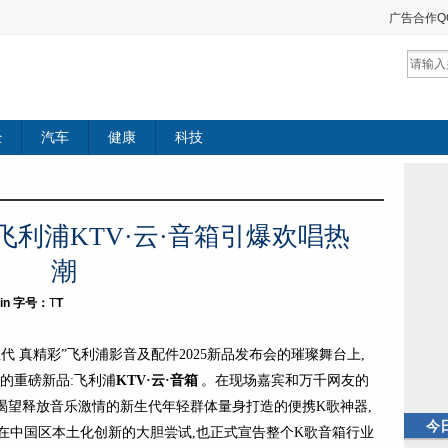
广告合作QQ：
经
汽车
健康
科技
飞利浦KTV·云·音箱引爆欢唱热
潮
in
字号：
T
T
“新生代 真精彩”飞利浦影音及配件2025新品发布会的璀璨舞台上,
的重磅新品:飞利浦
KTV·云·音
箱
。在现场嘉宾和万千网友的
渴望释放音乐激情的新生代年轻群体量身打造的便携K歌神器,
今
浦在中国区本土化创新的大胆尝试,也正式宣告整个K歌音箱行业