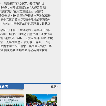
手，嗨整宿” 飞利浦KTV·云·音箱引爆
8号Pro AI耳机震撼发布 “大师音质 听
磁吸“刀片”充电宝震撼上市- 超薄“7
700重返N39 深度诠释捷途汽车测试精神
五届中兴捧月算法&营销全球挑战赛巅峰对
了！这4台中国电混越野跑完环塔，让我突
动618开门红：全域霸榜，销量破11.9亿
V7000-t绝影2TB固态硬盘评测：速度快就
智能音频眼镜EW07：让安全陪伴你出行的每
浦「无事能量盒」 就是收「运道」 飞利
集团携手字节火山引擎、美的美云智数，共
湖 共筑热爱 奇瑞集团运动会圆满收官
片新闻
更多»