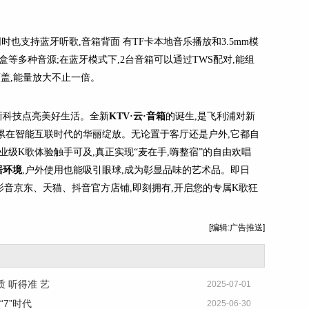
时也支持蓝牙听歌,音箱背面 有TF卡本地音乐播放和3.5mm模
盒等多种音源;在蓝牙模式下,2台音箱可以通过TWS配对,能组
覆盖,能量放大不止一倍。
新科技点亮美好生活。全新
KTV·云·音
箱
的诞生,是飞利浦对新
累在智能互联时代的华丽绽放。无论置于客厅还是户外,它都自
业级K歌体验触手可及,真正实现“麦在手,嗨整宿”的自由欢唱
居环境
,户外使用也能吸引眼球,成为彰显品味的艺术品。即日
影音京东、天猫、抖音官方店铺,即刻拥有,开启您的专属K歌狂
[编辑:广告推送]
质 听得准 艺
2025-07-01
7”时代
2025-06-30