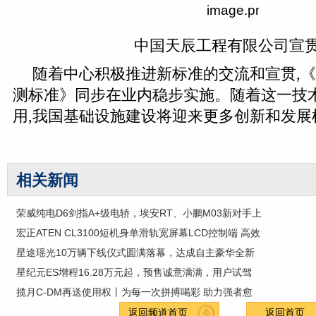
中国天辰工程有限公司宣
随着中心积极推进新标准的交流和宣贯,
测标准》同步在业内稳步实施。随着这一技
用,我国基础设施建设将迎来更多创新和发展
相关新闻
荣威纯电D6剑指A+级电轿，埃安RT、小鹏M03新对手上
宏正ATEN CL3100短机身单滑轨宽屏幕LCD控制端 高效
星途瑶光10万辆下线仪式圆满落幕，达成自主豪华全新
星纪元ES增程16.28万元起，预售诚意满满，用户试驾
揽月C-DM再送使用权丨为每一次拼搏喝彩 助力强者愈
返回频道首页
返回首页