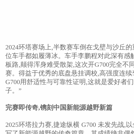
2024环塔赛场上,半数赛车倒在戈壁与沙丘的
位车手都如履薄冰。车手李鹏程对此深有感触
板路,颠得浑身难受散架,这次开G700完全不
赛。得益于优秀的底盘悬挂调校,高强度连续
G700用舒适性与可靠性证明,这就是爱好者
子。”
完赛即传奇
,镌刻中国新能源越野新篇
2025环塔拉力赛,捷途纵横 G700 未发先战
写了新能源越野的传奇篇章。其成绩绝非偶然