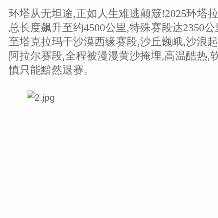
环塔从无坦途,正如人生难逃颠簸!2025环塔
总长度飙升至约4500公里,特殊赛段达235
至塔克拉玛干沙漠西缘赛段,沙丘巍峨,沙浪起伏
阿拉尔赛段,全程被漫漫黄沙掩埋,高温酷热,
慎只能黯然退赛。