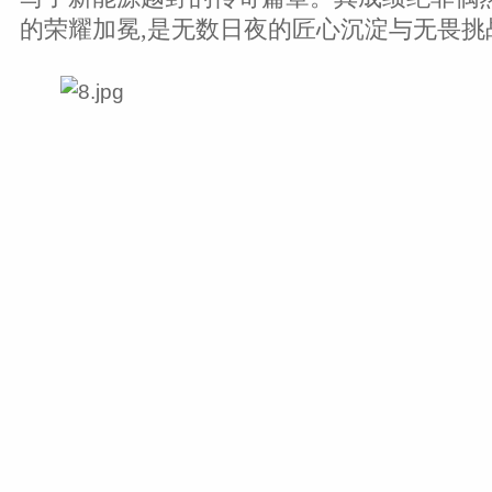
的荣耀加冕,是无数日夜的匠心沉淀与无畏挑