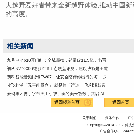
大越野爱好者带来全新越野体验,推动中国新
的高度。
相关新闻
九号电动618开门红：全域霸榜，销量破11.9亿，书写
朗科NV7000-t绝影2TB固态硬盘评测：速度快就是王道
朗科智能音频眼镜EW07：让安全陪伴你出行的每一步
收飞利浦「无事能量盒」 就是收「运道」 飞利浦影音
爱玛集团携手字节火山引擎、美的美云智数，共启 AI
返回频道首页
返回首页
关于我们
-
媒体合作
-
广
Copyright©2014-2017 科技焦点网
广告合作QQ：2443558