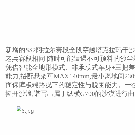
新增的SS2阿拉尔赛段全段穿越塔克拉玛干沙漠
老兵赛段相同,随时可能遭遇不可预料的沙尘暴
凭借智能全地形模式、非承载式车身+三把
能力,搭配悬架可MAX140mm,最小离地间230m
面保障极端路况下的稳定性与脱困能力。一往
撕开沙浪,谱写出属于纵横G700的沙漠进行