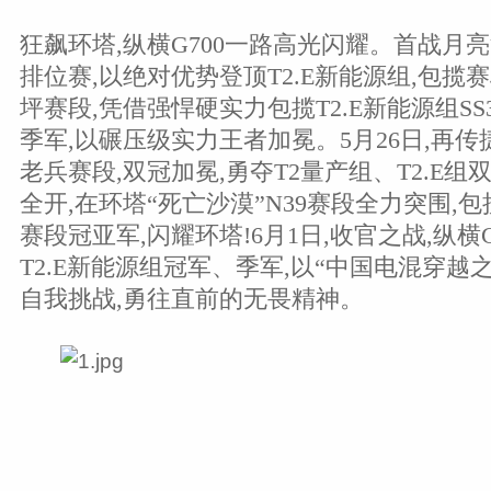
狂飙环塔,纵横G700一路高光闪耀。首战月亮
排位赛,以绝对优势登顶T2.E新能源组,包揽赛
坪赛段,凭借强悍硬实力包揽T2.E新能源组S
季军,以碾压级实力王者加冕。5月26日,再传捷
老兵赛段,双冠加冕,勇夺T2量产组、T2.E组双
全开,在环塔“死亡沙漠”N39赛段全力突围,包揽
赛段冠亚军,闪耀环塔!6月1日,收官之战,纵横G
T2.E新能源组冠军、季军,以“中国电混穿越
自我挑战,勇往直前的无畏精神。