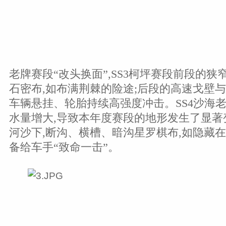
老牌赛段“改头换面”,SS3柯坪赛段前段的狭
石密布,如布满荆棘的险途;后段的高速戈壁与
车辆悬挂、轮胎持续高强度冲击。SS4沙海老
水量增大,导致本年度赛段的地形发生了显著
河沙下,断沟、横槽、暗沟星罗棋布,如隐藏在
备给车手“致命一击”。