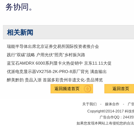
务协同。
相关新闻
瑞能半导体出席北京证券交易所国际投资者推介会
践行“双碳”战略 户用光伏“照亮”乡村振兴路
蓝宝石AMDRX 6000系列显卡火热促销中 京东11.11大促
优派电竞显示器VX2758-2K-PRO-8原厂背光 满血输出
醉美黔韵 贵品入浙 首届多彩贵州非遗文化-贵品博览
返回频道首页
返回首页
关于我们
-
媒体合作
-
广
Copyright©2014-2017 科技焦点网
广告合作QQ：2443558
如果您发现本网站上有侵犯您的合法